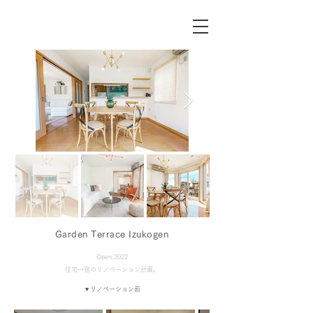
​Garden Terrace Izukogen
Open:2022
住宅→宿のリノベーション計画。
​▼リノベーション前