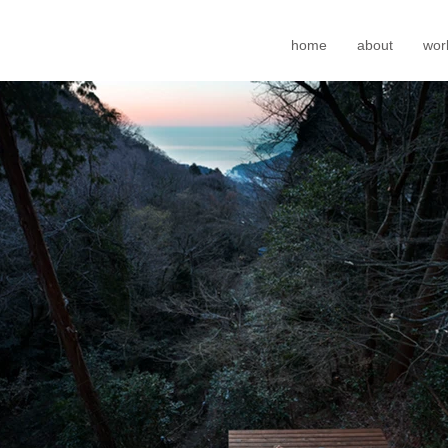
home
about
wor