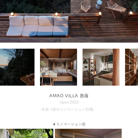
AMAO ​VILLA 熱海
Open:2023
住宅→宿のリノベーション計画。
​▼リノベーション前